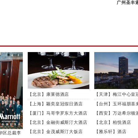
广州圣丰
【北京】康莱德酒店
【天津】梅江中心皇
店
【上海】颖奕皇冠假日酒店
【台州】玉环福朋喜
【厦门】马哥孛罗东方大酒店
【西安】万达希尔顿
【北京】金融街威斯汀大酒店
【北京】柏悦酒店
【北京】金茂威斯汀大饭店
【雅乐轩】酒店
华区总裁李