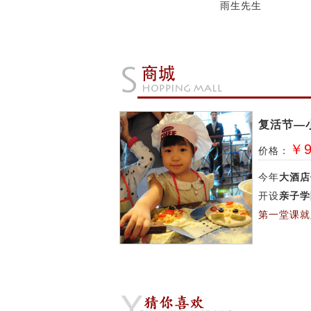
雨生先生
复活节—
￥9
价格：
今年
大酒店
开设
亲子学
第一堂课就