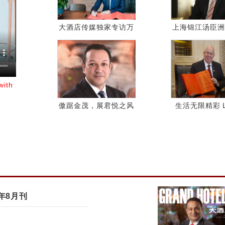
大酒店传媒独家专访万
上海锦江汤臣洲
豪国际集团大中华区总
店总经理
裁李雨生先生
with
傲踞金茂，展君悦之风
生活无限精彩 Lif
Magnifiq
1年8月刊