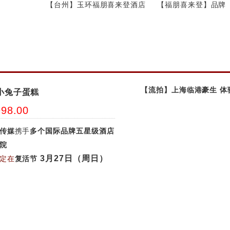
【台州】玉环福朋喜来登酒店
【福朋喜来登】品牌
【流拍】上海临港豪生 体
小兔子蛋糕
98.00
传媒
携手
多个国际品牌五星级酒店
院
3月27日（周日）
定在
复活节