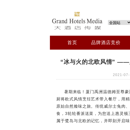
首页
品牌酒店竞价
“冰与火的北欧风情” —
2021-0
暑期来临！厦门禹洲温德姆至尊豪
厨将欧式风情烹饪艺术带入餐厅，用精
原始自然飨味之旅。传统威尔士兔肉、
食，3轮轮番派送菜，为您送上惠灵顿
属于鹭岛与北欧的记忆，并即刻开启味