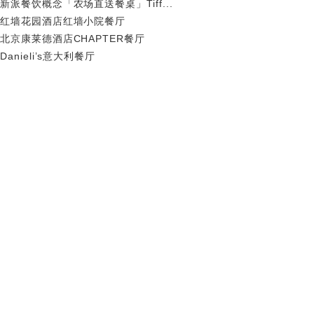
新派餐饮概念「农场直送餐桌」Tiff...
红墙花园酒店红墙小院餐厅
北京康莱德酒店CHAPTER餐厅
Danieli’s意大利餐厅