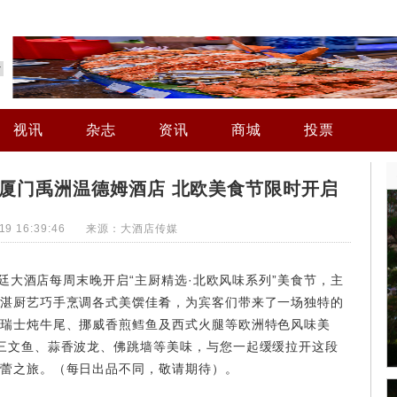
视讯
杂志
资讯
商城
投票
—厦门禹洲温德姆酒店 北欧美食节限时开启
7-19 16:39:46 来源：大酒店传媒
廷大酒店每周末晚开启“主厨精选·北欧风味系列”美食节，主
湛厨艺巧手烹调各式美馔佳肴，为宾客们带来了一场独特的
瑞士炖牛尾、挪威香煎鳕鱼及西式火腿等欧洲特色风味美
三文鱼、蒜香波龙、佛跳墙等美味，与您一起缓缓拉开这段
蕾之旅。（每日出品不同，敬请期待）。