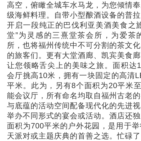
高空，俯瞰全城车水马龙，为您倾情奉
级海鲜料理。自带小型酿酒设备的普拉
开启一段纯正的巴伐利亚美酒美食之旅
堂”为灵感的三熹堂茶会所，为爱茶
所，也将福州传统中不可分割的茶文化
的旅客们。更有大堂酒廊、凯宾美食廊
让您领略舌尖上的美味之旅。面积达1
会厅挑高10米，拥有一块固定的高清LE
平米。此为，另有8个面积为20平米至
能会议厅，所有命名均取自福州古老的
与底蕴的活动空间配备现代化的先进视
举办不同形式的宴会或活动。酒店还独
面积为700平米的户外花园，是用于
天派对或主题庆典的首善之选。忙碌了