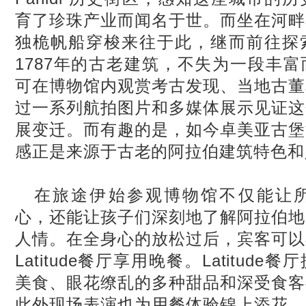
育了珍珠产业而闻名于世。而坐在河畔
独桅帆船穿梭来往于此，继而前往探
1787
年的古老建筑，不失为一段丰富
可在博物馆内观赏考古发现、当地古董
过一系列航拍图片和多媒体展示见证这
展变迁。而有趣的是，如今卓美亚古堡
感正是来源于古老的阿拉伯建筑特色和
在旅途伊始参观博物馆不仅能让
心，还能让孩子们深刻地了解阿拉伯地
人情。在全身心的放松过后，宾客可以
Latitude
餐厅享用晚餐。
Latitude
餐厅
美食、眼花缭乱的多种甜品和深受食客
此外现场表演也为用餐体验锦上添花。