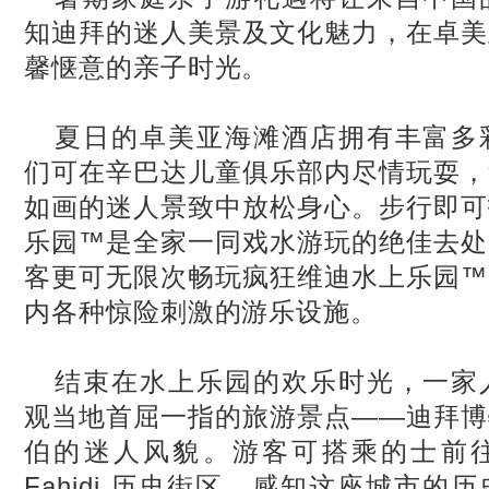
知迪拜的迷人美景及文化魅力，在卓美
馨惬意的亲子时光。
夏日的卓美亚海滩酒店拥有丰富多
们可在辛巴达儿童俱乐部内尽情玩耍，
如画的迷人景致中放松身心。步行即可
乐园™是全家一同戏水游玩的绝佳去处
客更可无限次畅玩疯狂维迪水上乐园™
内各种惊险刺激的游乐设施。
结束在水上乐园的欢乐时光，一家
观当地首屈一指的旅游景点——迪拜博
伯的迷人风貌。游客可搭乘的士前
Fahidi
历史街区，感知这座城市的历