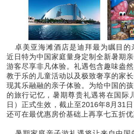
卓美亚海滩酒店是迪拜最为瞩目的
近日特为中国家庭量身定制全新暑期亲
游客尽享非凡体验。礼遇包含趣味盎然
教于乐的儿童活动以及极致奢享的家长
现其乐融融的亲子体验。为给中国的孩
的旅行记忆，暑期尊贵礼遇将在国际
日）正式生效，截止至
2016
年
8
月
31
日
还可在最优惠房价基础上再享七五折优
暑期家庭亲子游礼遇将让来自中国