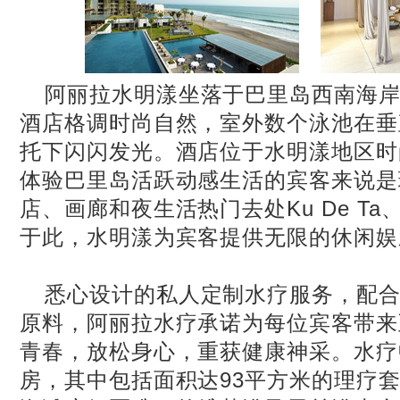
阿丽拉水明漾坐落于巴里岛西南海
酒店格调时尚自然，室外数个泳池在垂
托下闪闪发光。酒店位于水明漾地区时
体验巴里岛活跃动感生活的宾客来说是
店、画廊和夜生活热门去处Ku De Ta、Po
于此，水明漾为宾客提供无限的休闲娱
悉心设计的私人定制水疗服务，配
原料，阿丽拉水疗承诺为每位宾客带来
青春，放松身心，重获健康神采。水疗
房，其中包括面积达93平方米的理疗