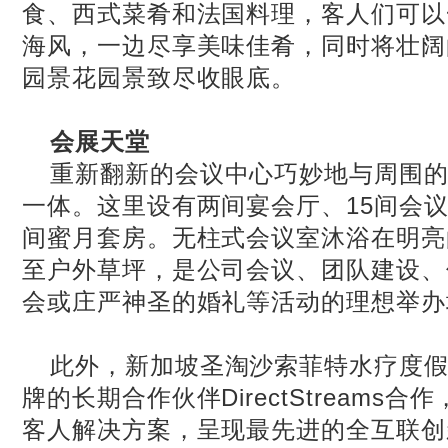
食、西式菜肴和法国料理，客人们可以
海风，一边尽享美味佳肴，同时将壮阔
园景花园景致尽收眼底。
会展天堂
重新翻新的会议中心巧妙地与周围
一体。这里设有两间宴会厅、
15
间会
间蜜月套房。无柱式会议室沐浴在明亮
至户外草坪，是公司会议、团队建设、
会或庄严神圣的婚礼等活动的理想举办
此外，新加坡圣淘沙索菲特水疗度
牌的长期合作伙伴
DirectStreams
合作
客人解决方案，呈现最先进的全互联创