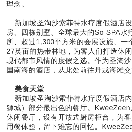
理念。
新加坡圣淘沙索菲特水疗度假酒店
房、四栋别墅、全球最大的
So SPA
水
所、超过
1,300
平方米的会展设施、一
27
英亩的热带林地，为客人们打造休
现代都市风情的度假之选。作为圣淘沙
国南海的酒店，从此处前往丹戎海滩交
美食天堂
新加坡圣淘沙索菲特水疗度假酒店
狮城）部分最出色的餐厅。
KweeZeen
休闲餐厅，设有开放式厨房柜台，为客
用餐体验，留下难忘的回忆。
KweeZe